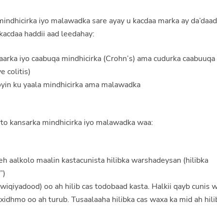
mindhicirka iyo malawadka sare ayay u kacdaa marka ay da’daa
kacdaa haddii aad leedahay:
aarka iyo caabuqa mindhicirka (Crohn’s) ama cudurka caabuuqa
 colitis)
oyin ku yaala mindhicirka ama malawadka
irto kansarka mindhicirka iyo malawadka waa:
eh aalkolo maalin kastacunista hilibka warshadeysan (hilibka
”)
wiqiyadood) oo ah hilib cas todobaad kasta. Halkii qayb cunis 
xidhmo oo ah turub. Tusaalaaha hilibka cas waxa ka mid ah hili