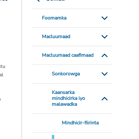
Foomamka
Macluumaad
Macluumaad caafimaad
ntu
Sonkorowga
al
Kaansarka
mindhicirka iyo
a
malawadka
Mindhicir-fiirinta