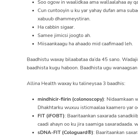
Soo ogow in waalidkaa ama wallaalahaa ay q
Cun cuntooyin u ku yar yahay dufan ama subag
xabuub dhammeystiran.
Ha cabbin sigaar.
Samee jimicsi joogto ah.
Miisaankaagu ha ahaado mid caafimaad leh.
Baadhistu waxay bilaabataa da’da 45 sano. Wadajir
baadhista kugu haboon. Baadhista ugu wanaagsan
Allina Health waxay ku talineysaa 3 baadhis:
mindhicir-fiirin (colonoscopy)
: Nidaamkaan w
Dhakhtarku wuxuu isticmaalaa kaamero yar oo
FIT (iFOBT)
: Baaritaankan saxarada sanadkii
caadi ahayn oo ku jira saamiga saxaradaada. 
sDNA-FIT (Cologuard®)
: Baaritaankan saxa