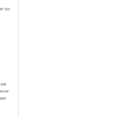
ar iyo
aal.
ansar.
 aan