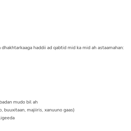
a dhakhtarkaaga haddii ad qabtid mid ka mid ah astaamahan:
 badan mudo bil ah
, buuxitaan, majiiris, xanuuno gaas)
ligeeda