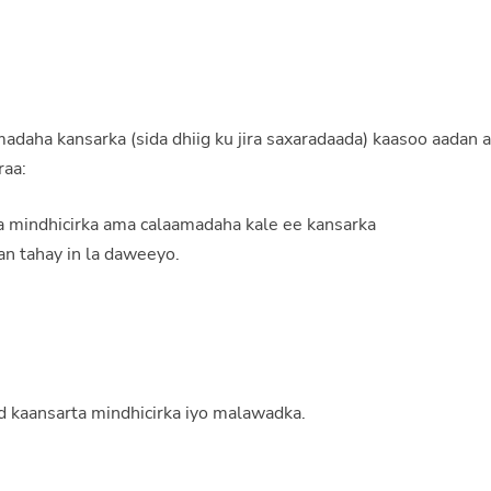
daha kansarka (sida dhiig ku jira saxaradaada) kaasoo aadan a
raa:
a mindhicirka ama calaamadaha kale ee kansarka
an tahay in la daweeyo.
d kaansarta mindhicirka iyo malawadka.