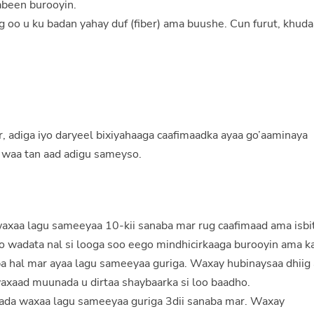
abeen burooyin.
 oo u ku badan yahay duf (fiber) ama buushe. Cun furut, khuda
, adiga iyo daryeel bixiyahaaga caafimaadka ayaa go’aaminaya
 waa tan aad adigu sameyso.
axaa lagu sameeyaa 10-kii sanaba mar rug caafimaad ama isbit
 wadata nal si looga soo eego mindhicirkaaga burooyin ama k
ba hal mar ayaa lagu sameeyaa guriga. Waxay hubinaysaa dhiig
waxaad muunada u dirtaa shaybaarka si loo baadho.
rada waxaa lagu sameeyaa guriga 3dii sanaba mar. Waxay