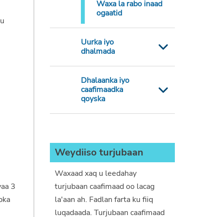
Waxa la rabo inaad
ogaatid
du
Uurka iyo
dhalmada
Dhalaanka iyo
caafimaadka
qoyska
Weydiiso turjubaan
Waxaad xaq u leedahay
waa 3
turjubaan caafimaad oo lacag
bka
la'aan ah. Fadlan farta ku fiiq
luqadaada. Turjubaan caafimaad