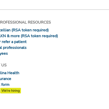
PROFESSIONAL RESOURCES
ellian (RSA token required)
AKN & more (RSA token required)
 refer a patient
l professionals
yees
 US
lina Health
surance
 form
We're hiring