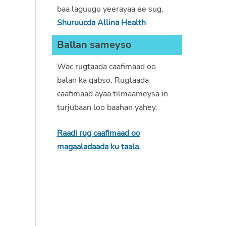
baa laguugu yeerayaa ee sug.
Shuruucda Allina Health
Ballan sameyso
Wac rugtaada caafimaad oo
balan ka qabso. Rugtaada
caafimaad ayaa tilmaameysa in
turjubaan loo baahan yahey.
Raadi rug caafimaad oo
magaaladaada ku taala.