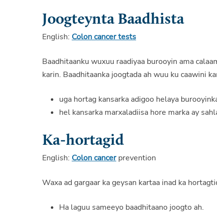
Joogteynta Baadhista
English:
Colon cancer tests
Baadhitaanku wuxuu raadiyaa burooyin ama calaama
karin. Baadhitaanka joogtada ah wuu ku caawini ka
uga hortag kansarka adigoo helaya burooyink
hel kansarka marxaladiisa hore marka ay sahl
Ka-hortagid
English:
Colon cancer
prevention
Waxa ad gargaar ka geysan kartaa inad ka hortagti
Ha laguu sameeyo baadhitaano joogto ah.