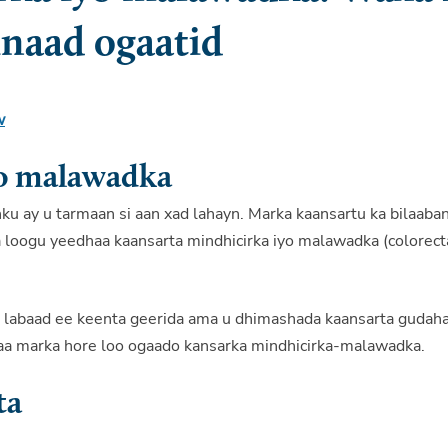
inaad ogaatid
w
yo malawadka
u ay u tarmaan si aan xad lahayn. Marka kaansartu ka bilaaba
 loogu yeedhaa kaansarta mindhicirka iyo malawadka (colorect
 labaad ee keenta geerida ama u dhimashada kaansarta gudah
aa marka hore loo ogaado kansarka mindhicirka-malawadka.
ta