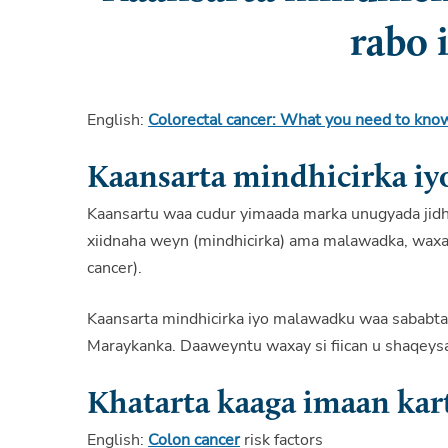
rabo 
English:
Colorectal cancer: What you need to kno
Kaansarta mindhicirka i
Kaansartu waa cudur yimaada marka unugyada jidhk
xiidnaha weyn (mindhicirka) ama malawadka, waxa
cancer).
Kaansarta mindhicirka iyo malawadku waa sababta
Maraykanka. Daaweyntu waxay si fiican u shaqeys
Khatarta kaaga imaan kar
English:
Colon cancer
risk factors