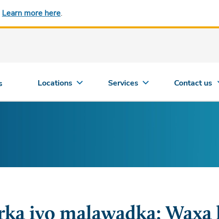
.
Learn more here
.
Locations
Services
Contact us
s
rka iyo malawadka: Waxa 