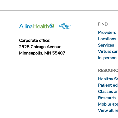
FIND
Providers
Locations
Corporate office:
Services
2925 Chicago Avenue
Virtual ca
Minneapolis, MN 55407
In-person 
RESOURC
Healthy S
Patient ed
Classes a
Research
Mobile ap
View all r