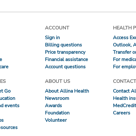
ACCOUNT
HEALTH 
Sign in
Access Exc
Billing questions
Outlook, 
Price transparency
Transfer or
re
Financial assistance
For medica
care
Account questions
For emplo
ES
ABOUT US
CONTACT
et Go
About Allina Health
Contact Al
ucation
Newsroom
Health in
nd events
Awards
MedCredit
Foundation
Careers
ps
Volunteer
esources