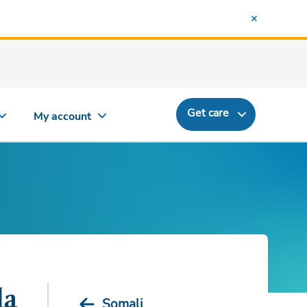
Get care
My account
la
Somali