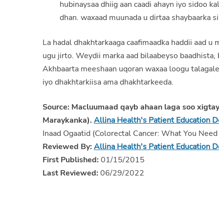
hubinaysaa dhiig aan caadi ahayn iyo sidoo 
dhan. waxaad muunada u dirtaa shaybaarka si
La hadal dhakhtarkaaga caafimaadka haddii aad u 
ugu jirto. Weydii marka aad bilaabeyso baadhista, 
Akhbaarta meeshaan uqoran waxaa loogu talagaley
iyo dhakhtarkiisa ama dhakhtarkeeda.
Source:
Macluumaad qayb ahaan laga soo xigta
Maraykanka).
Allina Health's Patient Education 
Inaad Ogaatid (Colorectal Cancer: What You Nee
Reviewed By:
Allina Health's Patient Education 
First Published:
01/15/2015
Last Reviewed:
06/29/2022