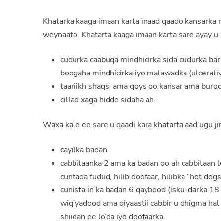
Khatarka kaaga imaan karta inaad qaado kansarka 
weynaato. Khatarta kaaga imaan karta sare ayay u 
cudurka caabuqa mindhicirka sida cudurka bar
boogaha mindhicirka iyo malawadka (ulcerative
taariikh shaqsi ama qoys oo kansar ama buro
cillad xaga hidde sidaha ah.
Waxa kale ee sare u qaadi kara khatarta aad ugu j
cayilka badan
cabbitaanka 2 ama ka badan oo ah cabbitaan l
cuntada fudud, hilib doofaar, hilibka “hot dogs
cunista in ka badan 6 qaybood (isku-darka 18 
wiqiyadood ama qiyaastii cabbir u dhigma hal 
shiidan ee lo’da iyo doofaarka.