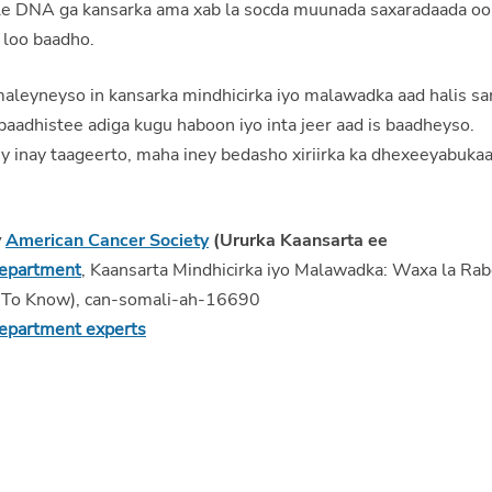
kale DNA ga kansarka ama xab la socda muunada saxaradaada oo
 loo baadho.
maleyneyso in kansarka mindhicirka iyo malawadka aad halis sa
baadhistee adiga kugu haboon iyo inta jeer aad is baadheyso.
 inay taageerto, maha iney bedasho xiriirka ka dhexeeyabuka
y
American Cancer Society
(Ururka Kaansarta ee
Department
, Kaansarta Mindhicirka iyo Malawadka: Waxa la Ra
d To Know), can-somali-ah-16690
Department experts