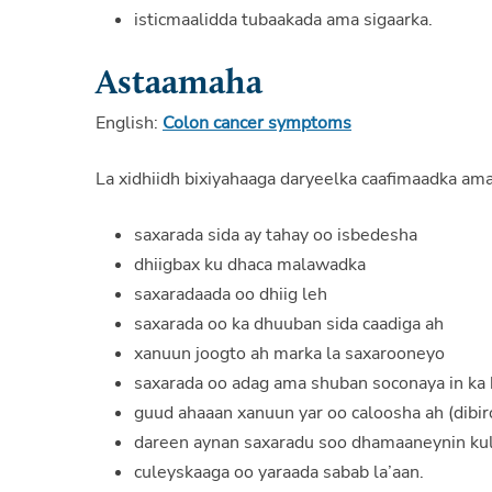
isticmaalidda tubaakada ama sigaarka.
Astaamaha
English:
Colon cancer symptoms
La xidhiidh bixiyahaaga daryeelka caafimaadka am
saxarada sida ay tahay oo isbedesha
dhiigbax ku dhaca malawadka
saxaradaada oo dhiig leh
saxarada oo ka dhuuban sida caadiga ah
xanuun joogto ah marka la saxarooneyo
saxarada oo adag ama shuban soconaya in ka
guud ahaaan xanuun yar oo caloosha ah (dibiro
dareen aynan saxaradu soo dhamaaneynin ku
culeyskaaga oo yaraada sabab la’aan.